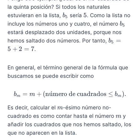
=
la quinta posición? Si todos los naturales
1
b
5
5
estuvieran en la lista,
sería
. Como la lista no
b
5
2
_
b
incluye los números uno y cuatro, el número
b
5
5
_
estará desplazado dos unidades, porque nos
5
b
=
hemos saltado dos números. Por tanto,
b
5
_
5
+
2
=
7
.
5
=
En general, el término general de la fórmula que
5
buscamos se puede escribir como
+
2
=
=
+
(
n
u
ˊ
mero de cuadrados
b_m = m + (\text{núme
≤
)
.
b
m
b
m
m
7
m
Es decir, calcular el
-ésimo número no-
m
m
cuadrado es como contar hasta el número
y
m
añadir los cuadrados que nos hemos saltado, los
que no aparecen en la lista.