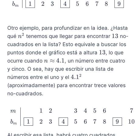
1
2
3
4
5
6
7
8
9
b
m
Otro ejemplo, para profundizar en la idea. ¿Hasta
2
n
1
13
qué
tenemos que llegar para encontrar
no-
n
^
3
cuadrados en la lista? Esto equivale a buscar los
2
1
13
puntos donde el gráfico está a altura
, lo que
3
n
≈
4.1
ocurre cuando
, un número entre cuatro
n
\
y cinco. O sea, hay que escribir una lista de
a
2
4
4.
1
números entre el uno y el
p
.
(aproximadamente) para encontrar trece valores
p
1
no-cuadrados.
r
^
o
2
1
2
3
4
5
6
7
\begin{array}{l | ccc
x
m
4
1
2
3
4
5
6
7
8
9
10
b
m
.
1
Al escribir esa lista, habrá cuatro cuadrados