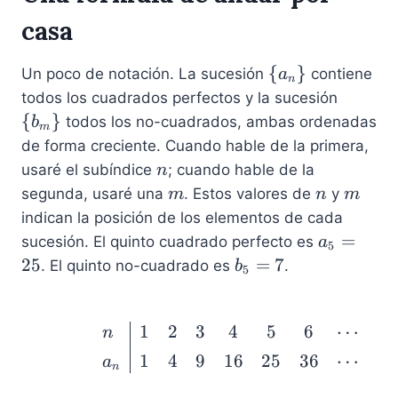
casa
\
{
}
Un poco de notación. La sucesión
contiene
a
n
{
\
todos los cuadrados perfectos y la sucesión
a
{
{
}
todos los no-cuadrados, ambas ordenadas
b
m
_
b
de forma creciente. Cuando hable de la primera,
n
_
n
usaré el subíndice
; cuando hable de la
n
\
m
m
n
m
segunda, usaré una
. Estos valores de
y
m
n
m
}
\
indican la posición de los elementos de cada
}
a
=
sucesión. El quinto cuadrado perfecto es
a
5
_
b
25
=
7
. El quinto no-cuadrado es
.
b
5
5
_
=
5
2
=
1
2
3
4
5
6
⋯
\begin{array}{l | ccccc
n
5
7
1
4
9
16
25
36
⋯
a
n