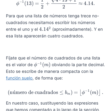
−
1
(
13
)
=
+
≈
4.14.
ϕ
2
2
Para que una lista de números tenga trece no-
cuadrados necesitamos escribir los números
2
4
4.1
4
entre el uno y el
(aproximadamente). Y en
.
esa lista aparecerán cuatro cuadrados.
1
4
^
Fíjate que el número de cuadrados de una lista
2
−
1
\
(
)
es el valor de
obviando la parte decimal.
ϕ
m
p
Esto se escribe de manera compacta con la
hi
función suelo
, de forma que:
^
{-
−
1
(
n
u
ˊ
mero de cuadrados
(\text{número de cuadra
≤
)
=
(
)
.
⌊
⌋
b
ϕ
m
1
m
}
En nuestro caso, sustituyendo las expresiones
(
que hemos comentado a lo largo de la sección,