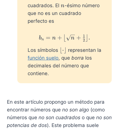
n
cuadrados. El
-ésimo número
n
que no es un cuadrado
perfecto es
1
=
+
b_n = n+\big\lfloor \sq
+
.
⌊
⌋
b
n
n
n
2
\
⌊
⋅
⌋
Los símbolos
representan la
lf
función suelo
, que
borra
los
l
decimales del número que
o
contiene.
o
r
\
c
En este artículo propongo un método para
d
encontrar números que
no son algo
(como
o
números que
no son cuadrados
o que
no son
t
\
potencias de dos
). Este problema suele