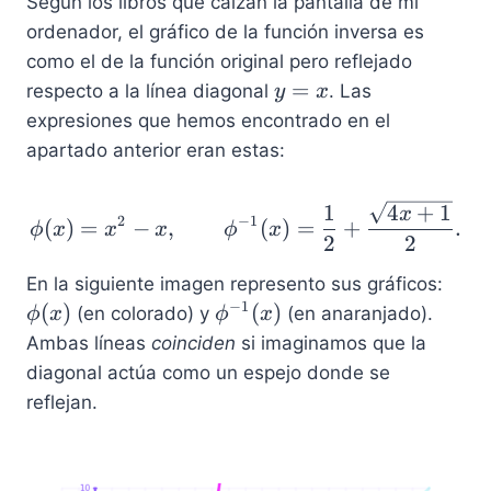
Según los libros que calzan la pantalla de mi
ordenador, el gráfico de la función inversa es
como el de la función original pero reflejado
y
=
respecto a la línea diagonal
. Las
y
x
=
expresiones que hemos encontrado en el
x
apartado anterior eran estas:
\phi(x)= x^2-x, \qquad
1
4
+
1
x
2
−
1
(
)
=
−
,
(
)
=
+
.
ϕ
x
x
x
ϕ
x
2
2
\
En la siguiente imagen represento sus gráficos:
p
−
1
\
(
)
(
)
(en colorado) y
(en anaranjado).
ϕ
x
ϕ
x
h
p
Ambas líneas
coinciden
si imaginamos que la
i
h
diagonal actúa como un espejo donde se
(
i
reflejan.
x
^
)
{
-