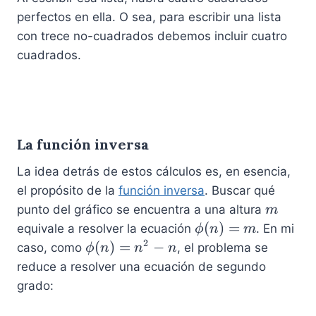
perfectos en ella. O sea, para escribir una lista
con trece no-cuadrados debemos incluir cuatro
cuadrados.
La función inversa
La idea detrás de estos cálculos es, en esencia,
el propósito de la
función inversa
. Buscar qué
m
punto del gráfico se encuentra a una altura
m
\
(
)
=
equivale a resolver la ecuación
. En mi
ϕ
n
m
p
2
\
(
)
=
−
caso, como
, el problema se
ϕ
n
n
n
hi
p
reduce a resolver una ecuación de segundo
(
h
grado:
n
i(
)
n