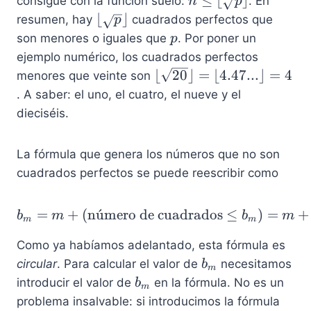
≤
⌊
⌋
consigue con la función suelo:
{
. En
n
p
q
\
\
⌊
⌋
N
resumen, hay
cuadrados perfectos que
p
r
l
lf
}
p
son menores o iguales que
. Por poner un
p
t
e
l
ejemplo numérico, los cuadrados perfectos
{
q
o
\
⌊
20
⌋
=
⌊
4.47...
⌋
=
4
menores que veinte son
p
\
o
lf
. A saber: el uno, el cuatro, el nueve y el
}
lf
r
l
dieciséis.
l
\
o
o
s
o
o
q
La fórmula que genera los números que no son
r
r
r
cuadrados perfectos se puede reescribir como
\
\
t
s
s
{
q
b_m = m + (\text{númer
=
+
(
n
u
ˊ
mero de cuadrados
≤
)
=
+
q
b
m
b
m
p
m
m
rt
r
}
{
Como ya habíamos adelantado, esta fórmula es
t
\
2
b
circular
. Para calcular el valor de
necesitamos
{
b
r
m
0
_
b
p
introducir el valor de
en la fórmula. No es un
fl
b
m
}
m
_
}
o
problema insalvable: si introducimos la fórmula
\