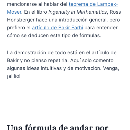
r
mencionarse al hablar del
teorema de Lambek-
fl
Moser
. En el libro
Ingenuity in Mathematics
, Ross
o
Honsberger hace una introducción general, pero
o
prefiero el
artículo de Bakir Farhi
para entender
r
cómo se deducen este tipo de fórmulas.
La demostración de todo está en el artículo de
Bakir y no pienso repetirla. Aquí solo comento
algunas ideas intuitivas y de motivación. Venga,
¡al lío!
Una fórmula de andar por