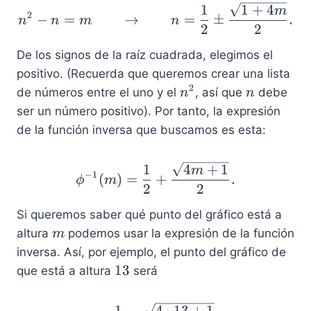
n^2-n=m \qquad \to \
1
1
+
4
=
m
)
2
−
=
→
=
±
.
n
n
m
n
m
2
2
=
n
De los signos de la raíz cuadrada, elegimos el
^
positivo. (Recuerda que queremos crear una lista
2
2
n
n
de números entre el uno y el
, así que
debe
n
n
-
^
ser un número positivo). Por tanto, la expresión
n
2
de la función inversa que buscamos es esta:
\phi^{-1}(m)=\frac{1}
1
4
+
1
m
−
1
(
)
=
+
.
ϕ
m
2
2
Si queremos saber qué punto del gráfico está a
m
altura
podemos usar la expresión de la función
m
inversa. Así, por ejemplo, el punto del gráfico de
1
13
que está a altura
será
3
\phi^{-1}(13)=\frac{1}
1
4
⋅
13
+
1