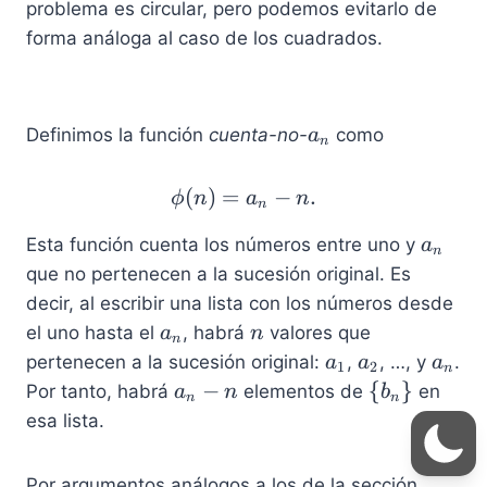
m
problema es circular, pero podemos evitarlo de
}
\
forma análoga al caso de los cuadrados.
}
a
Definimos la función
cuenta-no-
como
a
n
_
n
(
)
=
\phi(n) = a_n-n.
−
.
ϕ
n
a
n
n
a
Esta función cuenta los números entre uno y
a
n
_
que no pertenecen a la sucesión original. Es
n
decir, al escribir una lista con los números desde
a
n
el uno hasta el
, habrá
valores que
a
n
n
_
a
a
a
pertenecen a la sucesión original:
,
, …, y
.
a
a
a
1
2
n
n
_
_
_
a
\
−
{
}
Por tanto, habrá
elementos de
en
a
n
b
n
n
1
2
n
_
l
esa lista.
n
e
-
f
Por argumentos análogos a los de la sección