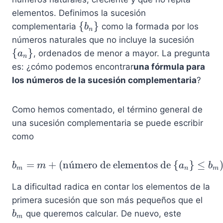
e
elementos. Definimos la sucesión
f
\
{
}
complementaria
como la formada por los
b
n
t
l
\
números naturales que no incluye la sucesión
\
e
l
{
}
, ordenados de menor a mayor. La pregunta
a
{
n
f
e
es: ¿cómo podemos encontrar
una fórmula para
a
t
f
_
los números de la sucesión complementaria
?
\
t
n
{
\
\
b
Como hemos comentado, el término general de
{
r
_
a
una sucesión complementaria se puede escribir
i
n
_
como
g
\
n
h
r
\
t
=
+
(
n
u
ˊ
mero de elementos de
b_m = m + (\text{númer
{
}
≤
b
m
a
b
i
r
m
n
m
\
g
i
La dificultad radica en contar los elementos de la
}
h
g
b
primera sucesión que son más pequeños que el
t
h
_
que queremos calcular. De nuevo, este
b
\
t
m