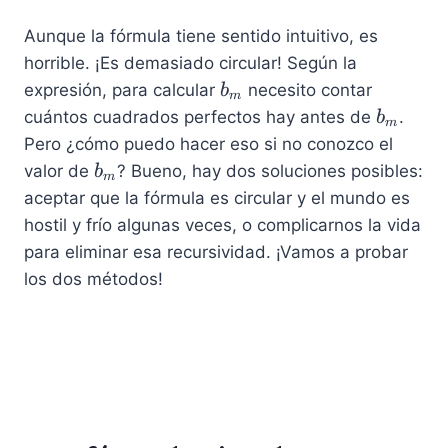
Aunque la fórmula tiene sentido intuitivo, es
horrible. ¡Es demasiado circular! Según la
b
expresión, para calcular
necesito contar
b
m
_
b
cuántos cuadrados perfectos hay antes de
.
b
m
m
_
Pero ¿cómo puedo hacer eso si no conozco el
m
b
valor de
? Bueno, hay dos soluciones posibles:
b
m
_
aceptar que la fórmula es circular y el mundo es
m
hostil y frío algunas veces, o complicarnos la vida
para eliminar esa recursividad. ¡Vamos a probar
los dos métodos!