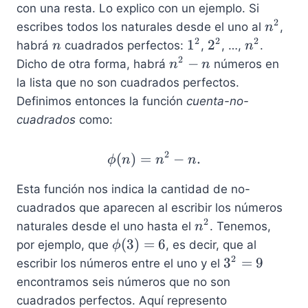
con una resta. Lo explico con un ejemplo. Si
2
n
escribes todos los naturales desde el uno al
,
n
^
2
2
2
n
1
2
n
1
2
habrá
cuadrados perfectos:
,
, …,
.
n
n
2
^
^
^
2
n
−
Dicho de otra forma, habrá
números en
n
n
2
2
2
^
la lista que no son cuadrados perfectos.
2
Definimos entonces la función
cuenta-no-
-
cuadrados
como:
n
2
(
)
=
\phi(n)=n^2-n.
−
.
ϕ
n
n
n
Esta función nos indica la cantidad de no-
cuadrados que aparecen al escribir los números
2
n
naturales desde el uno hasta el
. Tenemos,
n
^
\
(
3
)
=
6
por ejemplo, que
, es decir, que al
ϕ
2
p
2
3
3
=
9
escribir los números entre el uno y el
h
^
encontramos seis números que no son
i(
2
cuadrados perfectos. Aquí represento