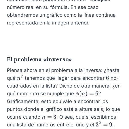
h
número real en su fórmula. En ese caso
i
obtendremos un gráfico como la línea continua
representada en la imagen anterior.
El problema «inverso»
Piensa ahora en el problema a la inversa: ¿hasta
2
n
6
6
qué
tenemos que llegar para encontrar
no-
n
^
cuadrados en la lista? Dicho de otra manera, ¿en
2
\
(
)
=
6
qué momento se cumple que
?
ϕ
n
p
Gráficamente, esto equivale a encontrar los
h
puntos donde el gráfico está a altura seis, lo que
i(
n
=
3
ocurre cuando
. O sea, que si escribimos
n
n
=
2
3
3
=
9
una lista de números entre el uno y el
,
)