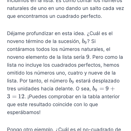
incluimos en la lista. Es como contar los números
naturales de uno en uno dando un salto cada vez
que encontramos un cuadrado perfecto.
Déjame profundizar en esta idea. ¿Cuál es el
b
noveno término de la sucesión,
? Si
b
9
_
contáramos todos los números naturales, el
9
9
9
noveno elemento de la lista sería
. Pero como la
lista no incluye los cuadrados perfectos, hemos
omitido los números uno, cuatro y nueve de la
b
lista. Por tanto, el número
estará desplazado
b
9
_
b
=
9
+
tres unidades hacia delante. O sea,
b
9
9
_
3
=
12
. ¡Puedes comprobar en la tabla anterior
9
que este resultado coincide con lo que
=
esperábamos!
9
+
Pongo otro ejemplo. ¿Cuál es el no-cuadrado de
3