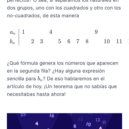
2
dos grupos, uno con los
cuadrados
y otro con los
no-cuadrados
, de esta manera
1
4
9
\begin{array}{l | cccc
a
n
2
3
5
6
7
8
10
11
b
n
¿Qué fórmula genera los números que aparecen
en la segunda fila? ¿Hay alguna expresión
b
sencilla
para
? De eso hablaremos en el
b
n
_
artículo de hoy. ¡Un teorema que no sabías que
n
necesitabas hasta ahora!