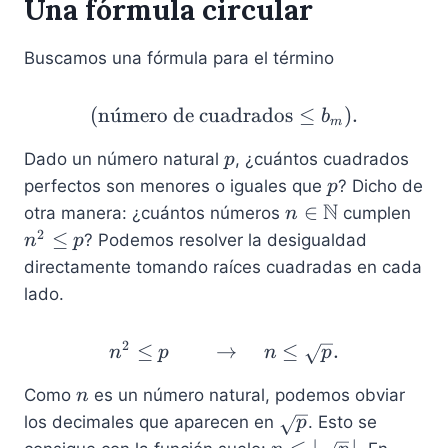
Una fórmula circular
Buscamos una fórmula para el término
(
n
u
ˊ
mero de cuadrados
(\text{número de cuadr
≤
)
.
b
m
p
Dado un número natural
, ¿cuántos cuadrados
p
p
perfectos son menores o iguales que
? Dicho de
p
N
n
n
∈
otra manera: ¿cuántos números
cumplen
n
\i
^
2
≤
? Podemos resolver la desigualdad
n
p
n
2
directamente tomando raíces cuadradas en cada
\
\
lado.
m
l
a
e
2
≤
→
n^2 \leq p \qquad\to\qu
≤
.
n
p
n
t
p
q
h
p
n
Como
es un número natural, podemos obviar
n
b
\
los decimales que aparecen en
. Esto se
p
b
s
n