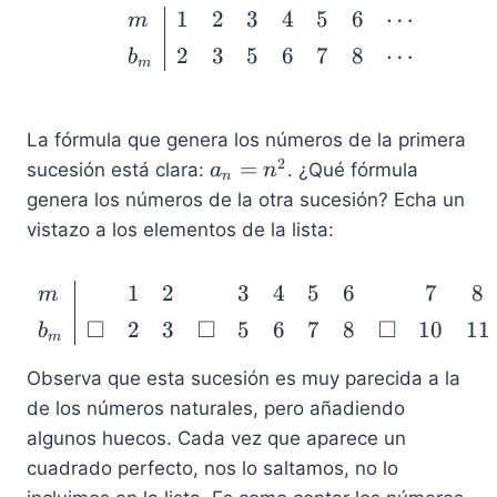
1
2
3
4
5
6
⋯
\begin{array}{l | ccccc
m
2
3
5
6
7
8
⋯
b
m
La fórmula que genera los números de la primera
2
a
=
sucesión está clara:
. ¿Qué fórmula
a
n
n
_
genera los números de la otra sucesión? Echa un
n
vistazo a los elementos de la lista:
=
n
1
2
3
4
5
6
7
8
\begin{array}{l | cccc
m
^
□
□
□
2
2
3
5
6
7
8
10
11
b
m
Observa que esta sucesión es muy parecida a la
de los números naturales, pero añadiendo
algunos huecos. Cada vez que aparece un
cuadrado perfecto, nos lo saltamos, no lo