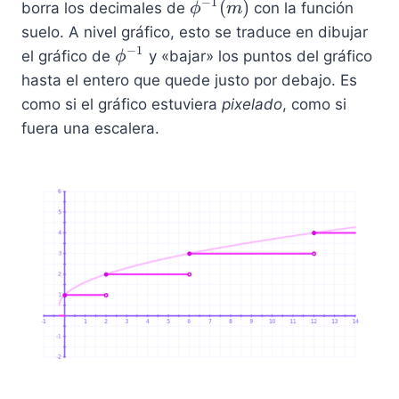
_
−
1
\
(
)
borra los decimales de
con la función
ϕ
m
m
p
suelo. A nivel gráfico, esto se traduce en dibujar
=
hi
−
1
\
el gráfico de
y «bajar» los puntos del gráfico
ϕ
m
^
p
hasta el entero que quede justo por debajo. Es
+
{-
h
como si el gráfico estuviera
pixelado
, como si
\l
1
i
fuera una escalera.
fl
}
^
o
(
{
o
m
-
r
)
1
\
}
p
hi
^
{-
1
}
(
m