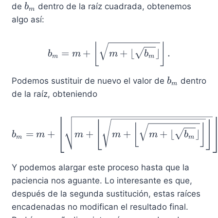
m
\
o
b
de
dentro de la raíz cuadrada, obtenemos
b
rf
m
r
r
_
algo así:
l
fl
m
o
o
o
b_m = m +\left\lfloor \
⌊
⌋
o
=
+
+
⌊
⌋
.
b
m
m
b
r
m
m
r
=
\
b
Podemos sustituir de nuevo el valor de
dentro
b
m
lf
_
de la raíz, obteniendo
l
m
o
b_m = m +\left\lfloor \s
⌊
⌋
o
⌊
⌋
=
+
+
+
+
⌊
⌋
b
m
m
m
m
b
r
m
m
4
.
Y podemos alargar este proceso hasta que la
4
paciencia nos aguante. Lo interesante es que,
7
después de la segunda sustitución, estas raíces
..
encadenadas no modifican el resultado final.
.