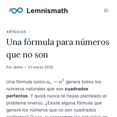
Saltar
Lemnismath
al
contenido
ARTÍCULOS
Una fórmula para números
que no son
Por
Jaime
31 marzo 2026
2
a
=
Una fórmula como
genera todos los
a
n
n
_
números naturales que son
cuadrados
n
perfectos
. Y quizá nunca te hayas planteado el
=
problema inverso. ¿Existe alguna fórmula que
n
genere los números que
no son
cuadrados
^
perfectos? O sea, si separamos los naturales en