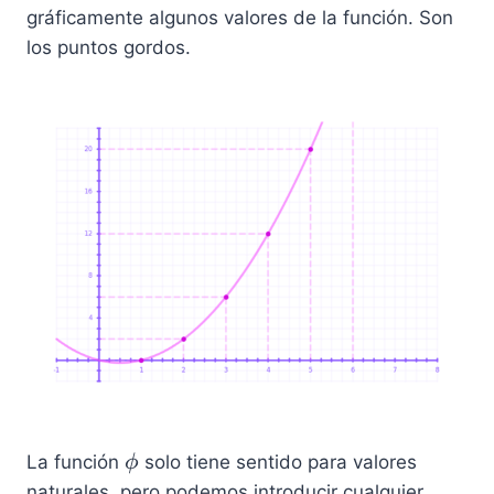
3
=
gráficamente algunos valores de la función. Son
)
9
los puntos gordos.
=
6
\
La función
solo tiene sentido para valores
ϕ
p
naturales, pero podemos introducir cualquier