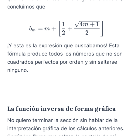
m
concluimos que
)
b_m = m + \left\lfloor 
1
4
+
1
⌊
⌋
m
=
+
+
.
b
m
m
2
2
¡Y esta es la expresión que buscábamos! Esta
fórmula produce todos los números que no son
cuadrados perfectos por orden y sin saltarse
ninguno.
La función inversa de forma gráfica
No quiero terminar la sección sin hablar de la
interpretación gráfica de los cálculos anteriores.