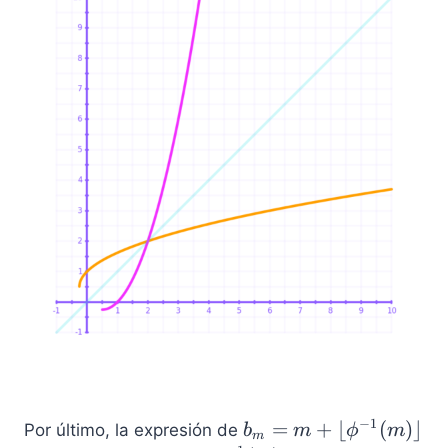
1
}
(
x
)
−
1
b
=
+
⌊
(
)⌋
Por último, la expresión de
b
m
ϕ
m
m