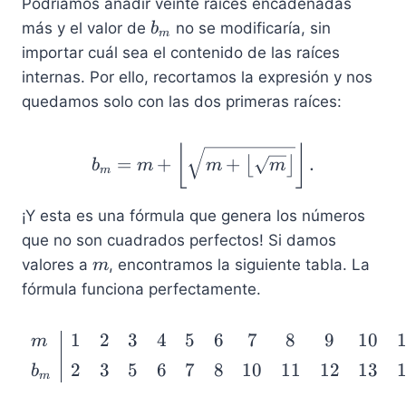
\
Podríamos añadir veinte raíces encadenadas
rf
b
más y el valor de
no se modificaría, sin
b
m
l
_
importar cuál sea el contenido de las raíces
o
m
internas. Por ello, recortamos la expresión y nos
o
quedamos solo con las dos primeras raíces:
r
=
b_m = m+ \left\lfloor \
⌊
⌋
4
=
+
+
.
⌊
⌋
b
m
m
m
m
¡Y esta es una fórmula que genera los números
que no son cuadrados perfectos! Si damos
m
valores a
, encontramos la siguiente tabla. La
m
fórmula funciona perfectamente.
1
2
3
4
5
6
7
8
9
10
\begin{array}{l | cccc
m
2
3
5
6
7
8
10
11
12
13
b
m