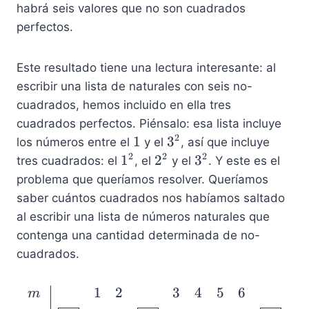
3
^
habrá seis valores que no son cuadrados
=
2
perfectos.
6
=
9
Este resultado tiene una lectura interesante: al
escribir una lista de naturales con seis no-
cuadrados, hemos incluido en ella tres
cuadrados perfectos. Piénsalo: esa lista incluye
2
1
3
1
3
los números entre el
y el
, así que incluye
^
2
2
2
1
2
3
1
2
3
tres cuadrados: el
, el
y el
. Y este es el
2
^
^
^
problema que queríamos resolver. Queríamos
2
2
2
saber cuántos cuadrados nos habíamos saltado
al escribir una lista de números naturales que
contenga una cantidad determinada de no-
cuadrados.
1
2
3
4
5
6
\begin{array}{l | cccc
m