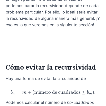
podemos parar la recursividad depende de cada
problema particular. Por ello, lo ideal sería evitar
la recursividad de alguna manera más general. ¡Y
eso es lo que veremos en la siguiente sección!
Cómo evitar la recursividad
Hay una forma de evitar la circularidad de
=
+
(
n
u
ˊ
mero de cuadrados
b_m = m + (\text{núme
≤
)
.
b
m
b
m
m
Podemos calcular el número de
no-cuadrados