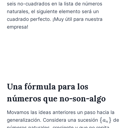
6
seis no-cuadrados en la lista de números
naturales, el siguiente elemento será un
cuadrado perfecto. ¡Muy útil para nuestra
empresa!
Una fórmula para los
números que no-son-algo
Movamos las ideas anteriores un paso hacia la
\
{
}
generalización. Considera una sucesión
de
a
n
l
números naturales, creciente y que no repita