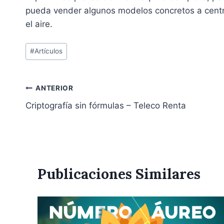
pueda vender algunos modelos concretos a centro
el aire.
Etiquetas
#
Artículos
de
la
entrada:
Navegación
ANTERIOR
Criptografía sin fórmulas – Teleco Renta
de
entradas
Publicaciones Similares