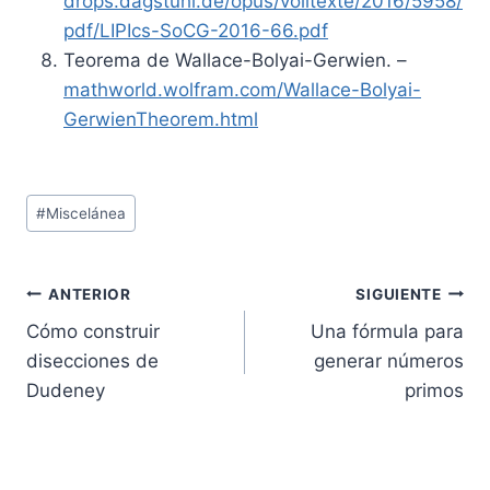
drops.dagstuhl.de/opus/volltexte/2016/5958/
pdf/LIPIcs-SoCG-2016-66.pdf
Teorema de Wallace-Bolyai-Gerwien. –
mathworld.wolfram.com/Wallace-Bolyai-
GerwienTheorem.html
Etiquetas
#
Miscelánea
de
la
entrada:
Navegación
ANTERIOR
SIGUIENTE
Cómo construir
Una fórmula para
de
disecciones de
generar números
entradas
Dudeney
primos