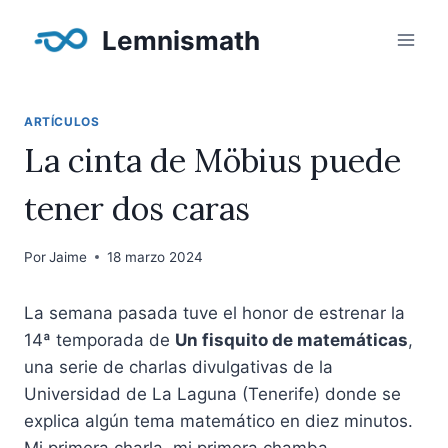
Saltar
Lemnismath
al
contenido
ARTÍCULOS
La cinta de Möbius puede
tener dos caras
Por
Jaime
18 marzo 2024
La semana pasada tuve el honor de estrenar la
14ª temporada de
Un fisquito de matemáticas
,
una serie de charlas divulgativas de la
Universidad de La Laguna (Tenerife) donde se
explica algún tema matemático en diez minutos.
Mi primera charla, mi primera chamba.