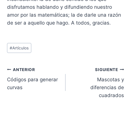
disfrutamos hablando y difundiendo nuestro
amor por las matemáticas; la de darle una razón
de ser a aquello que hago. A todos, gracias.
Etiquetas
#
Artículos
de
la
entrada:
Navegación
ANTERIOR
SIGUIENTE
Códigos para generar
Mascotas y
de
curvas
diferencias de
entradas
cuadrados