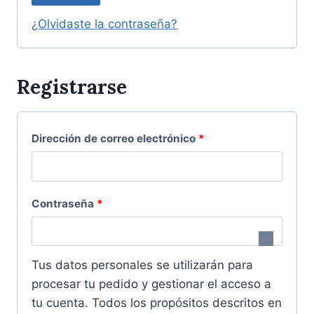
t
g
¿Olvidaste la contraseña?
o
a
r
t
Registrarse
i
o
o
r
O
Dirección de correo electrónico
*
i
b
o
l
O
Contraseña
*
i
b
g
l
a
Tus datos personales se utilizarán para
i
procesar tu pedido y gestionar el acceso a
t
tu cuenta. Todos los propósitos descritos en
g