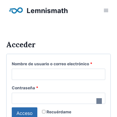
Saltar
Lemnismath
al
contenido
Acceder
O
Nombre de usuario o correo electrónico
*
b
l
O
Contraseña
*
i
b
g
l
a
Recuérdame
Acceso
i